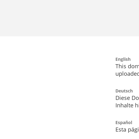
English
This dom
uploaded
Deutsch
Diese Do
Inhalte h
Español
Esta pág