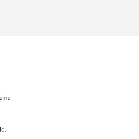
eine
do.